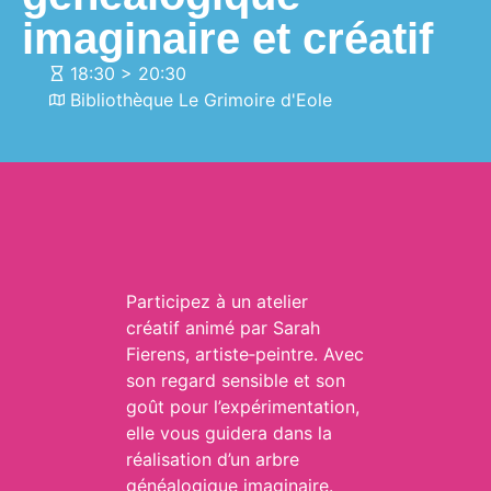
imaginaire et créatif
18:30 > 20:30
Bibliothèque Le Grimoire d'Eole
Participez à un atelier
créatif animé par Sarah
Fierens, artiste‑peintre. Avec
son regard sensible et son
goût pour l’expérimentation,
elle vous guidera dans la
réalisation d’un arbre
généalogique imaginaire.