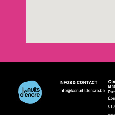
Cen
INFOS & CONTACT
Br
info@lesnuitsdencre.be
Rue 
Étie
010
www