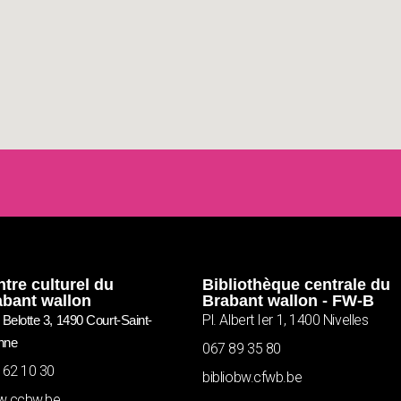
tre culturel du
Bibliothèque centrale du
abant wallon
Brabant wallon - FW-B
Pl. Albert Ier 1, 1400 Nivelles
Belotte 3, 1490 Court-Saint-
nne
067 89 35 80
 62 10 30
bibliobw.cfwb.be
.ccbw.be