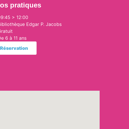
fos pratiques
09:45 > 12:00
Bibliothèque Edgar P. Jacobs
ratuit
e 6 à 11 ans
Réservation