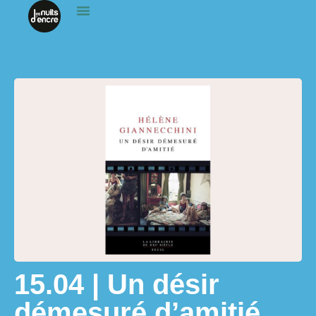
15.04 | Un désir
démesuré d’amitié