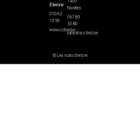
1400
Étienne
Nivelles
010 62
067 89
10 30
35 80
www.ccbw.be
bibliobw.cfwb.be
© Les nuits d'encre